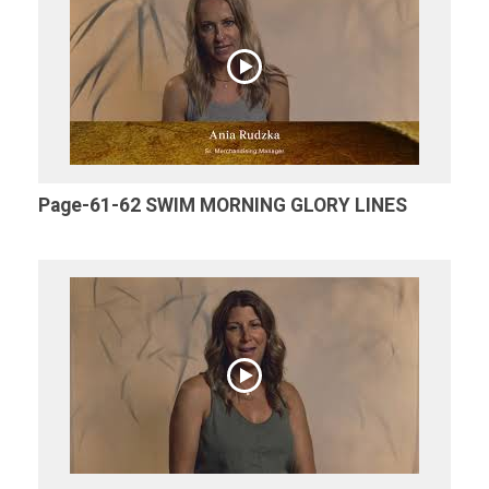
Page-61-62 SWIM MORNING GLORY LINES