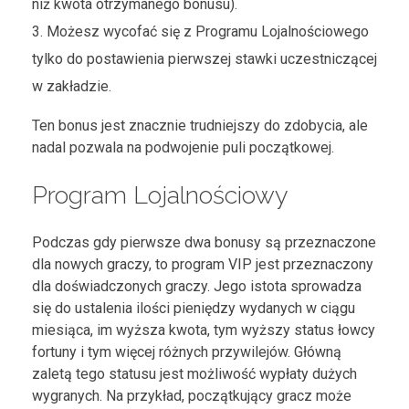
niż kwota otrzymanego bonusu).
Możesz wycofać się z Programu Lojalnościowego
tylko do postawienia pierwszej stawki uczestniczącej
w zakładzie.
Ten bonus jest znacznie trudniejszy do zdobycia, ale
nadal pozwala na podwojenie puli początkowej.
Program Lojalnościowy
Podczas gdy pierwsze dwa bonusy są przeznaczone
dla nowych graczy, to program VIP jest przeznaczony
dla doświadczonych graczy. Jego istota sprowadza
się do ustalenia ilości pieniędzy wydanych w ciągu
miesiąca, im wyższa kwota, tym wyższy status łowcy
fortuny i tym więcej różnych przywilejów. Główną
zaletą tego statusu jest możliwość wypłaty dużych
wygranych. Na przykład, początkujący gracz może