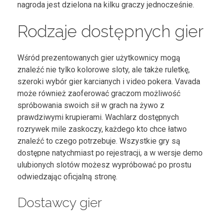
nagroda jest dzielona na kilku graczy jednocześnie.
Rodzaje dostępnych gier
Wśród prezentowanych gier użytkownicy mogą
znaleźć nie tylko kolorowe sloty, ale także ruletkę,
szeroki wybór gier karcianych i video pokera. Vavada
może również zaoferować graczom możliwość
spróbowania swoich sił w grach na żywo z
prawdziwymi krupierami. Wachlarz dostępnych
rozrywek mile zaskoczy, każdego kto chce łatwo
znaleźć to czego potrzebuje. Wszystkie gry są
dostępne natychmiast po rejestracji, a w wersje demo
ulubionych slotów możesz wypróbować po prostu
odwiedzając oficjalną stronę.
Dostawcy gier