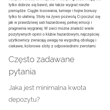
tylko dobrze się bawić, ale także wygrać niezłe
pieniądze. Ciągłe losowania, turnieje i hojne bonusy
tylko to ułatwią. Stoły na żywo pozwolą Ci poczuć się
jak w prawdziwej sali hazardowej, pełnej emocji i
pragnienia wygranej. W sieci można znaleźć wiele
pozytywnych opinii o klubie hazardowym, najczęściej
użytkownicy zwracają uwagę na wygodną obsługę i
ciekawe, kolorowe sloty z odpowiednimi zwrotami.
Często zadawane
pytania
Jaka jest minimalna kwota
depozytu?