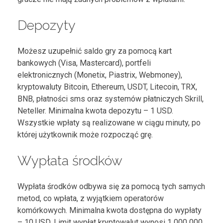
Depozyty
Możesz uzupełnić saldo gry za pomocą kart
bankowych (Visa, Mastercard), portfeli
elektronicznych (Monetix, Piastrix, Webmoney),
kryptowaluty Bitcoin, Ethereum, USDT, Litecoin, TRX,
BNB, płatności sms oraz systemów płatniczych Skrill,
Neteller. Minimalna kwota depozytu – 1 USD.
Wszystkie wpłaty są realizowane w ciągu minuty, po
której użytkownik może rozpocząć grę.
Wypłata środków
Wypłata środków odbywa się za pomocą tych samych
metod, co wpłata, z wyjątkiem operatorów
komórkowych. Minimalna kwota dostępna do wypłaty
– 10 USD. Limit wypłat kryptowalut wynosi 1 000 000