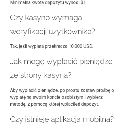
Minimalna kwota depozytu wynosi $1.
Czy kasyno wymaga
weryfikacji użytkownika?
Tak, jeśli wypłata przekracza 10,000 USD.
Jak mogę wypłacić pieniądze
ze strony kasyna?
Aby wypłacić pieniądze, po prostu zostaw prośbę o
wypłatę na swoim koncie osobistym i wybierz
metodę, z pomocą której wpłaciłeś depozyt.
Czy istnieje aplikacja mobilna?