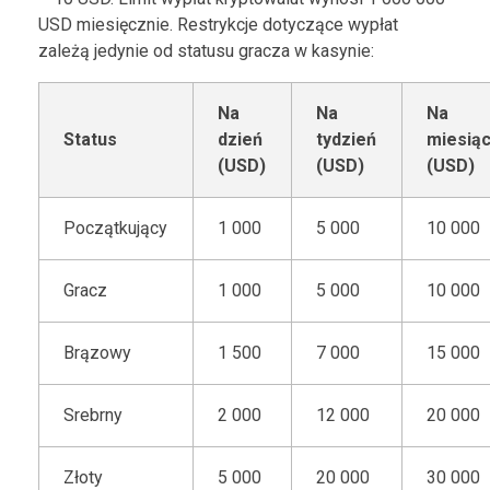
USD miesięcznie. Restrykcje dotyczące wypłat
zależą jedynie od statusu gracza w kasynie:
Na
Na
Na
Status
dzień
tydzień
miesią
(USD)
(USD)
(USD)
Początkujący
1 000
5 000
10 000
Gracz
1 000
5 000
10 000
Brązowy
1 500
7 000
15 000
Srebrny
2 000
12 000
20 000
Złoty
5 000
20 000
30 000