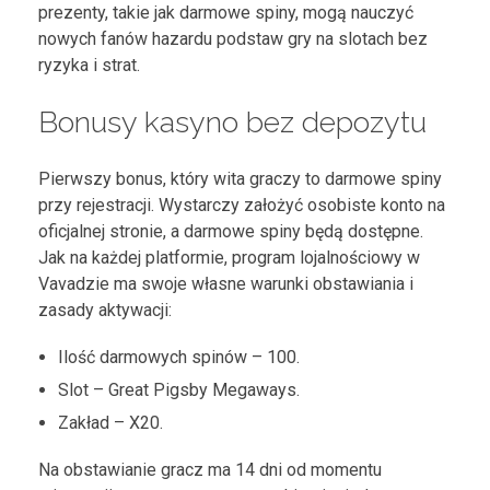
prezenty, takie jak darmowe spiny, mogą nauczyć
nowych fanów hazardu podstaw gry na slotach bez
ryzyka i strat.
Bonusy kasyno bez depozytu
Pierwszy bonus, który wita graczy to darmowe spiny
przy rejestracji. Wystarczy założyć osobiste konto na
oficjalnej stronie, a darmowe spiny będą dostępne.
Jak na każdej platformie, program lojalnościowy w
Vavadzie ma swoje własne warunki obstawiania i
zasady aktywacji:
Ilość darmowych spinów – 100.
Slot – Great Pigsby Megaways.
Zakład – Х20.
Na obstawianie gracz ma 14 dni od momentu