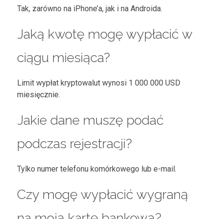
Tak, zarówno na iPhone’a, jak i na Androida.
Jaką kwotę mogę wypłacić w
ciągu miesiąca?
Limit wypłat kryptowalut wynosi 1 000 000 USD
miesięcznie.
Jakie dane muszę podać
podczas rejestracji?
Tylko numer telefonu komórkowego lub e-mail.
Czy mogę wypłacić wygraną
na moją kartę bankową?