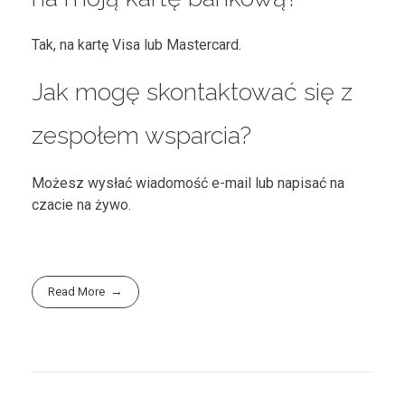
Tak, na kartę Visa lub Mastercard.
Jak mogę skontaktować się z
zespołem wsparcia?
Możesz wysłać wiadomość e-mail lub napisać na
czacie na żywo.
Read More