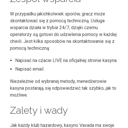
W przypadku jakichkolwiek sporów, gracz może
skontaktować się z pomocą techniczną. Usługa
wsparcia działa w trybie 24/7, dzięki czemu
operatorzy są gotowi do udzielenia pomocy w każdej
chwili. Jest kilka sposobów na skontaktowanie się z
pomocą techniczną:
Napisać na czacie LIVE na oficjalnej stronie kasyna.
Napisać email.
Niezależnie od wybranej metody, menedżerowie
kasyna postarają się odpowiedzieć tak szybko, jak to
możliwe.
Zalety i wady
Jak każdy klub hazardowy, kasyno Vavada ma swoje