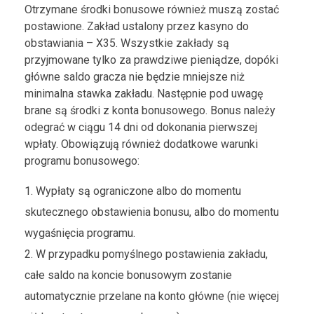
Otrzymane środki bonusowe również muszą zostać
postawione. Zakład ustalony przez kasyno do
obstawiania – Х35. Wszystkie zakłady są
przyjmowane tylko za prawdziwe pieniądze, dopóki
główne saldo gracza nie będzie mniejsze niż
minimalna stawka zakładu. Następnie pod uwagę
brane są środki z konta bonusowego. Bonus należy
odegrać w ciągu 14 dni od dokonania pierwszej
wpłaty. Obowiązują również dodatkowe warunki
programu bonusowego:
Wypłaty są ograniczone albo do momentu
skutecznego obstawienia bonusu, albo do momentu
wygaśnięcia programu.
W przypadku pomyślnego postawienia zakładu,
całe saldo na koncie bonusowym zostanie
automatycznie przelane na konto główne (nie więcej